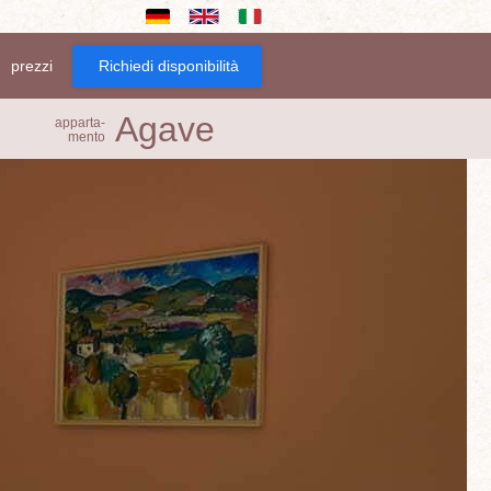
prezzi
Richiedi disponibilità
Agave
apparta­
mento