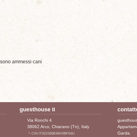
sono ammessi cani
guesthouse II
contatt
Via Ronchi 4
guesthous
38062 Arco, Chiarano (Tn), Italy
Appartame
Garda.
└ CIN IT022006B46H5BF66U