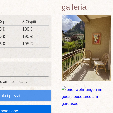
galleria
spiti
3 Ospiti
0 €
180 €
0 €
190 €
5 €
195 €
no ammessi cani.
nta i prezzi
enotazione