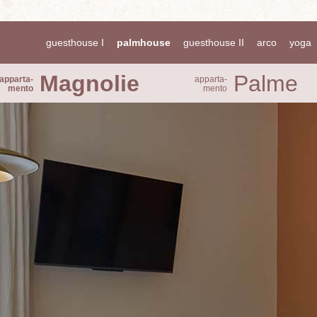
guesthouse I
palmhouse
guesthouse II
arco
yoga
Magnolie
Palme
apparta­
apparta­
mento
mento