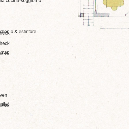
lla cucina-soggiorno
arbonio & estintore
gamani
mile)