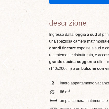
descrizione
Ingresso dalla
loggia a sud
al prim
una spaziosa camera matrimoniale
grandi finestre
esposte a sud e con
recentemente ristrutturato, è acces
grande cucina-soggiorno
offre u
(140x200cm) e un
balcone con vi
intero appartamento vacanz
2
66 m
ampia camera matrimoniale 