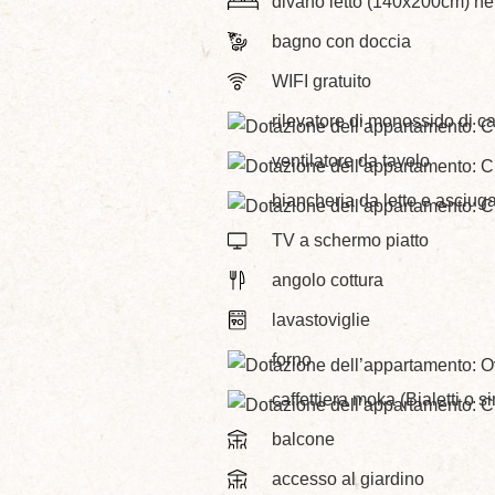
divano letto (140x200cm) ne
bagno con doccia
WIFI gratuito
rilevatore di monossido di c
ventilatore da tavolo
biancheria da letto e asciu
TV a schermo piatto
angolo cottura
lavastoviglie
forno
caffettiera moka (Bialetti o si
balcone
accesso al giardino